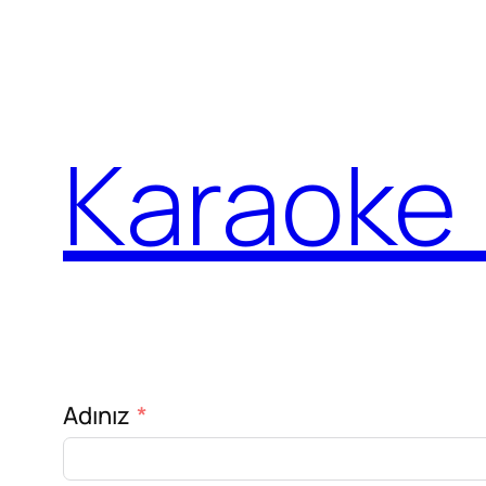
İçeriğe
geç
Karaoke 
Adınız