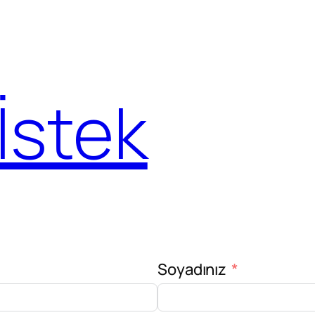
İstek
Soyadınız